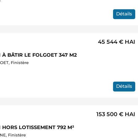
²
Détails
45 544 €
HAI
 À BÂTIR LE FOLGOET 347 M2
ET, Finistère
Détails
153 500 €
HAI
 HORS LOTISSEMENT 792 M²
E, Finistère