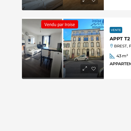
VENTE
APPT T2
BREST, F
43
m²
APPARTE