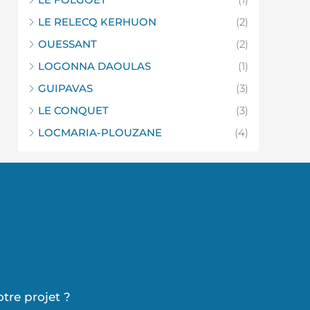
LE RELECQ KERHUON
(2)
OUESSANT
(2)
LOGONNA DAOULAS
(1)
GUIPAVAS
(3)
LE CONQUET
(3)
LOCMARIA-PLOUZANE
(4)
otre projet ?