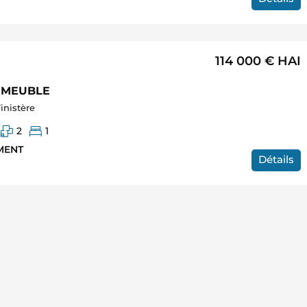
114 000 €
HAI
 MEUBLE
inistère
2
1
MENT
Détails