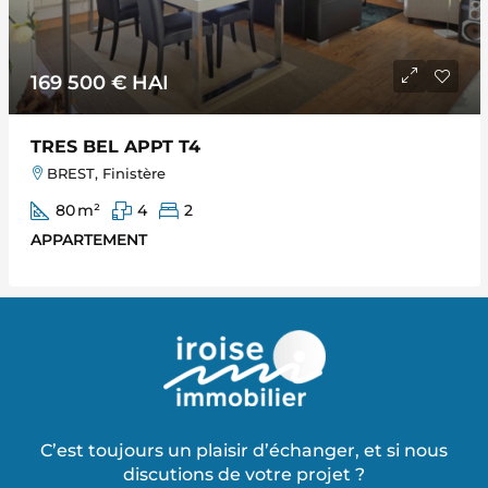
169 500 €
HAI
TRES BEL APPT T4
BREST, Finistère
80
m²
4
2
APPARTEMENT
C’est toujours un plaisir d’échanger, et si nous
discutions de votre projet ?