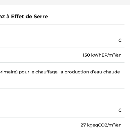
z à Effet de Serre
C
150
kWhEP/m²/an
maire) pour le chauffage, la production d’eau chaude
C
27
kgeqCO2/m²/an