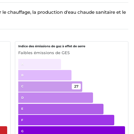
 le chauffage, la production d'eau chaude sanitaire et le
Indice des émissions de gaz à effet de serre
Faibles émissions de GES
A
B
27
C
D
E
F
G