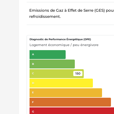
Emissions de Gaz à Effet de Serre (GES) pour
refroidissement.
Diagnostic de Performance Énergétique (DPE)
Logement économique / peu énergivore
A
B
150
C
D
E
F
G