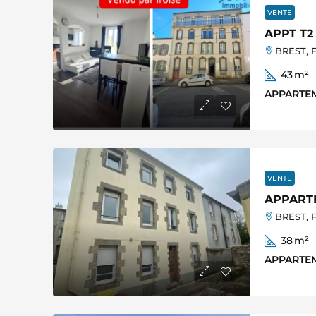
VENTE
APPT T2
BREST, F
43
m²
APPARTE
VENTE
APPARTE
BREST, F
38
m²
APPARTE