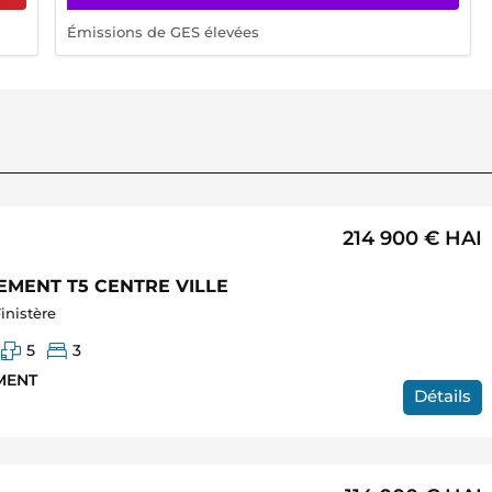
Émissions de GES élevées
214 900 €
HAI
MENT T5 CENTRE VILLE
inistère
5
3
MENT
Détails