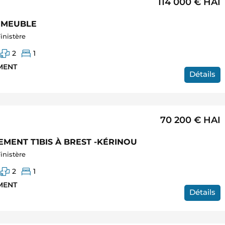
114 000 €
HAI
 MEUBLE
inistère
2
1
MENT
Détails
70 200 €
HAI
MENT T1BIS À BREST -KÉRINOU
inistère
2
1
MENT
Détails