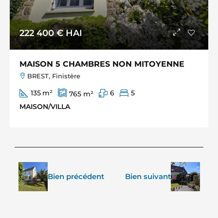
222 400 €
HAI
MAISON 5 CHAMBRES NON MITOYENNE
BREST, Finistère
135
m²
6
5
765
m²
MAISON/VILLA
Bien précédent
Bien suivant