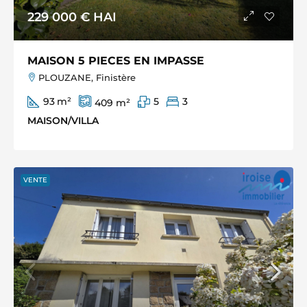
229 000 €
HAI
MAISON 5 PIECES EN IMPASSE
PLOUZANE, Finistère
93
m²
5
3
409
m²
MAISON/VILLA
VENTE