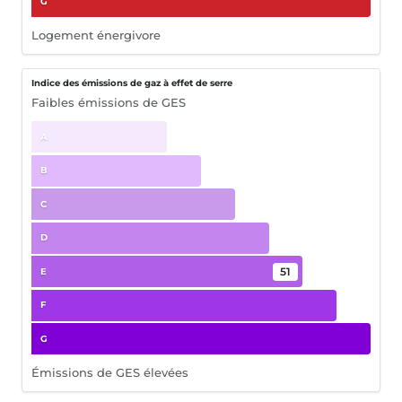
G
Logement énergivore
Indice des émissions de gaz à effet de serre
Faibles émissions de GES
A
B
C
D
51
E
F
G
Émissions de GES élevées