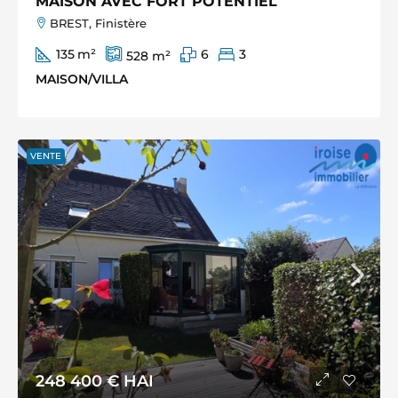
MAISON AVEC FORT POTENTIEL
BREST, Finistère
135
m²
6
3
528
m²
MAISON/VILLA
VENTE
248 400 €
HAI