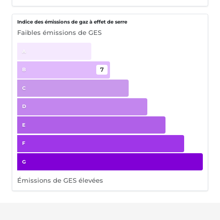
Indice des émissions de gaz à effet de serre
Faibles émissions de GES
A
7
B
C
D
E
F
G
Émissions de GES élevées