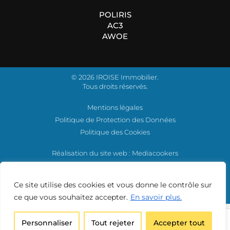
POLIRIS
AC3
AWOE
© 2026 IROISE Immobilier.
Tous droits réservés.
Mentions légales
Politique de Protection des Données
Politique des Cookies
Réalisation du site web
: Mediacookers
Ce site utilise des cookies et vous donne le contrôle sur
ce que vous souhaitez accepter.
En savoir plus.
IROISE IMMOBILIER BREST
Personnaliser
Tout rejeter
Accepter tout