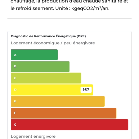
chauffage, la production d'eau chaude sanitaire et
le refroidissement.
Unité : kgeqCO2/m²/an.
Diagnostic de Performance Énergétique (DPE)
Logement économique / peu énergivore
A
B
C
167
D
E
F
G
Logement énergivore