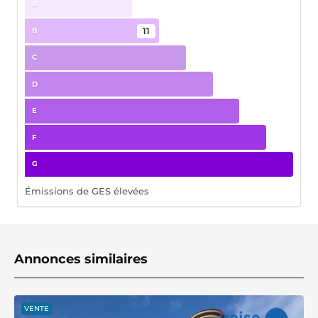
A
11
B
C
D
E
F
G
Émissions de GES élevées
Annonces similaires
VENTE