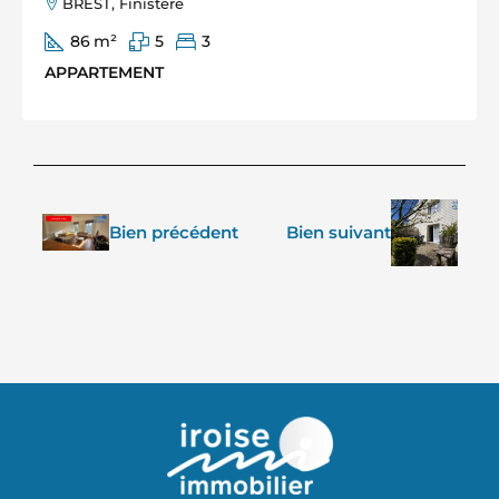
BREST, Finistère
86
m²
5
3
APPARTEMENT
Bien précédent
Bien suivant