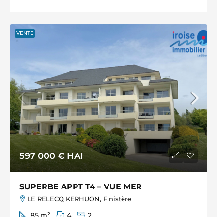
VENTE
597 000 €
HAI
SUPERBE APPT T4 – VUE MER
LE RELECQ KERHUON, Finistère
85
m²
4
2